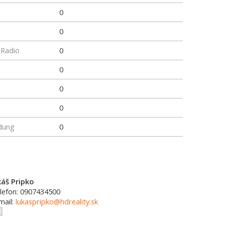
0
0
 Radio
0
0
0
0
dung
0
káš Pripko
lefon: 0907434500
mail:
lukaspripko@hdreality.sk