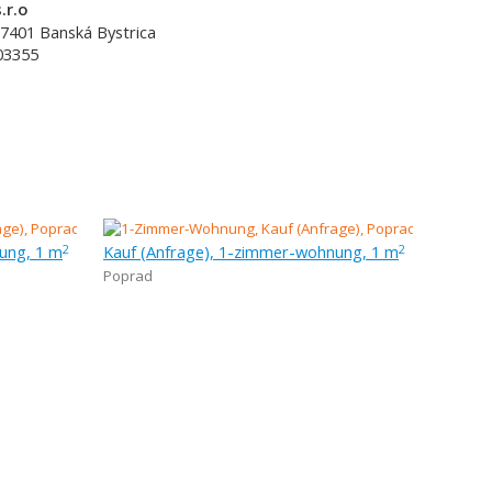
.r.o
7401
Banská Bystrica
03355
ung, 1 m
Kauf (Anfrage), 1-zimmer-wohnung, 1 m
2
2
Poprad