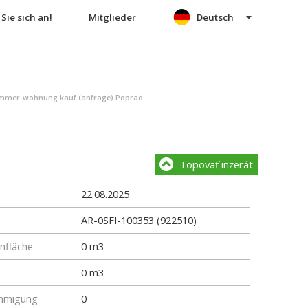
Sie sich an!
Mitglieder
Deutsch
immer-wohnung kauf (anfrage) Poprad
Topovať inzerát
22.08.2025
AR-0SFI-100353 (922510)
fläche
0 m3
0 m3
hmigung
0