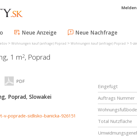
Melden 
fo
Neue Anzeige
Neue Nachfrage
>
>
>
rešov
Wohnungen kauf (anfrage) Poprad
Wohnungen kauf (anfrage) Poprad
1-z
ng, 1 m
,
Poprad
2
PDF
Eingefügt
, Poprad, Slowakei
Auftrags Nummer
Wohnungsfußboden
yt-v-poprade-sidlisko-banicka-926151
Total Nutzfläche
Umwidmungsgene