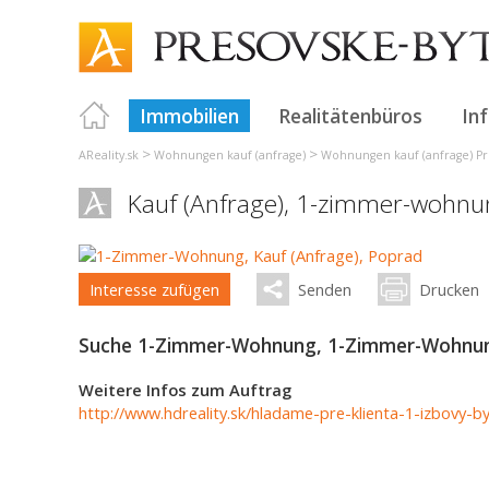
Immobilien
Realitätenbüros
In
>
>
AReality.sk
Wohnungen kauf (anfrage)
Wohnungen kauf (anfrage) P
Kauf (Anfrage), 1-zimmer-wohnu
Interesse zufügen
Senden
Drucken
Suche 1-Zimmer-Wohnung, 1-Zimmer-Wohnung
Weitere Infos zum Auftrag
http://www.hdreality.sk/hladame-pre-klienta-1-izbovy-b