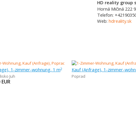
HD reality group s
Horná Mičiná 222
9
Telefon:
+4219035
Web:
hdreality.sk
rage), 1-zimmer-wohnung, 1 m
Kauf (Anfrage), 1-zimmer-wohn
2
lisko Juh
Poprad
0
EUR