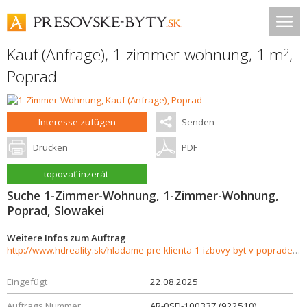
Kauf (Anfrage), 1-zimmer-wohnung, 1 m
,
2
Poprad
Interesse zufügen
Senden
Drucken
PDF
topovať inzerát
Suche 1-Zimmer-Wohnung, 1-Zimmer-Wohnung,
Poprad, Slowakei
Weitere Infos zum Auftrag
http://www.hdreality.sk/hladame-pre-klienta-1-izbovy-byt-v-poprade-sidlisko-pod-skalkou-926182
Eingefügt
22.08.2025
Auftrags Nummer
AR-0SFI-100337 (922510)