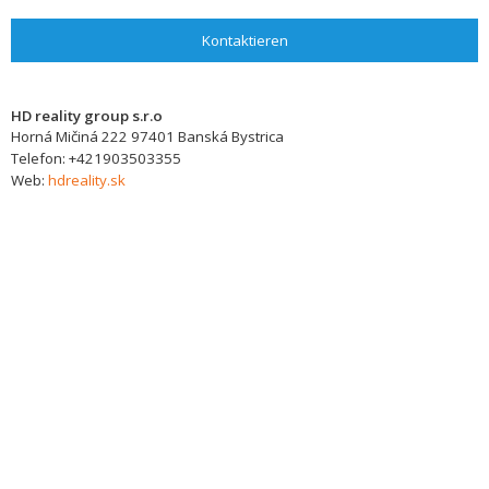
Kontaktieren
HD reality group s.r.o
Horná Mičiná 222
97401
Banská Bystrica
Telefon:
+421903503355
Web:
hdreality.sk