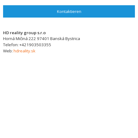
Kontaktieren
HD reality group s.r.o
Horná Mičiná 222
97401
Banská Bystrica
Telefon:
+421903503355
Web:
hdreality.sk