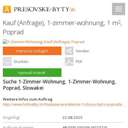
Kauf (Anfrage), 1-zimmer-wohnung, 1 m
,
2
Poprad
Interesse zufügen
Senden
Drucken
PDF
topovať inzerát
Suche 1-Zimmer-Wohnung, 1-Zimmer-Wohnung,
Poprad, Slowakei
Weitere Infos zum Auftrag
http://www.hdreality.sk/hladame-pre-klienta-1-izbovy-byt-v-poprade-sidlisko-juh-926163
Eingefügt
22.08.2025
Auftrags Nummer
AR-0SFI-100346 (922510)