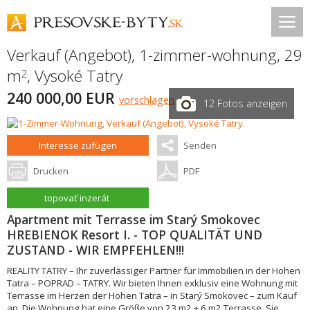
Verkauf (Angebot), 1-zimmer-wohnung, 29
m
,
Vysoké Tatry
2
240 000,00 EUR
vorschlagen
12 Fotos anzeigen
Interesse zufügen
Senden
Drucken
PDF
topovať inzerát
Apartment mit Terrasse im Starý Smokovec
HREBIENOK Resort I. - TOP QUALITÄT UND
ZUSTAND - WIR EMPFEHLEN!!!
REALITY TATRY – Ihr zuverlässiger Partner für Immobilien in der Hohen
Tatra – POPRAD – TATRY. Wir bieten Ihnen exklusiv eine Wohnung mit
Terrasse im Herzen der Hohen Tatra – in Starý Smokovec – zum Kauf
an. Die Wohnung hat eine Größe von 23 m2 + 6 m2 Terrasse. Sie