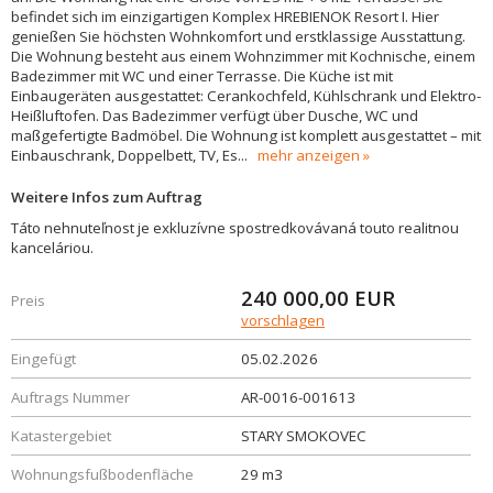
befindet sich im einzigartigen Komplex HREBIENOK Resort I. Hier
genießen Sie höchsten Wohnkomfort und erstklassige Ausstattung.
Die Wohnung besteht aus einem Wohnzimmer mit Kochnische, einem
Badezimmer mit WC und einer Terrasse. Die Küche ist mit
Einbaugeräten ausgestattet: Cerankochfeld, Kühlschrank und Elektro-
Heißluftofen. Das Badezimmer verfügt über Dusche, WC und
maßgefertigte Badmöbel. Die Wohnung ist komplett ausgestattet – mit
Einbauschrank, Doppelbett, TV, Es
...
mehr anzeigen
Weitere Infos zum Auftrag
Táto nehnuteľnost je exkluzívne spostredkovávaná touto realitnou
kanceláriou.
240 000,00
EUR
Preis
vorschlagen
Eingefügt
05.02.2026
Auftrags Nummer
AR-0016-001613
Katastergebiet
STARY SMOKOVEC
Wohnungsfußbodenfläche
29 m3