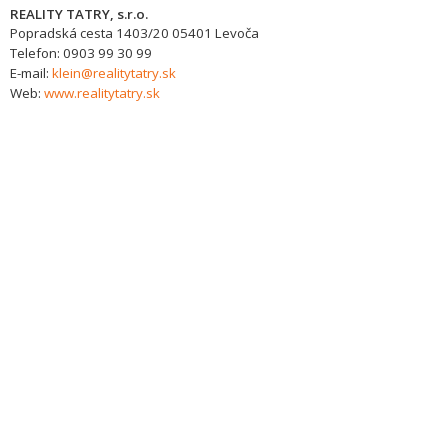
REALITY TATRY, s.r.o.
Popradská cesta 1403/20
05401
Levoča
Telefon:
0903 99 30 99
E-mail:
klein@realitytatry.sk
Web:
www.realitytatry.sk