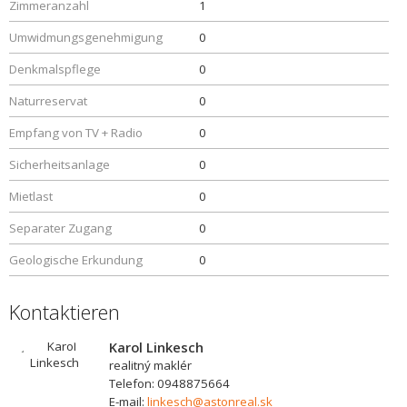
Zimmeranzahl
1
Umwidmungsgenehmigung
0
Denkmalspflege
0
Naturreservat
0
Empfang von TV + Radio
0
Sicherheitsanlage
0
Mietlast
0
Separater Zugang
0
Geologische Erkundung
0
Kontaktieren
Karol Linkesch
realitný maklér
Telefon: 0948875664
E-mail:
linkesch@astonreal.sk