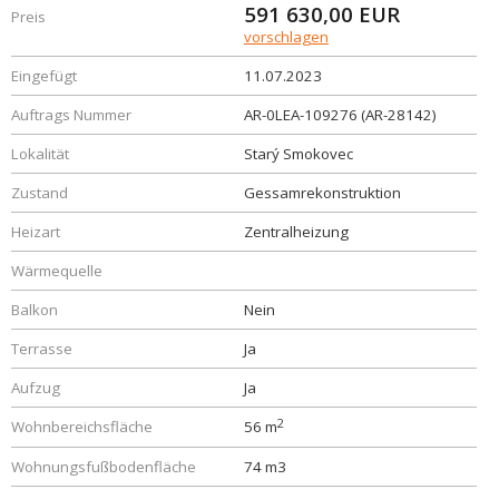
591 630,00
EUR
Preis
vorschlagen
Eingefügt
11.07.2023
Auftrags Nummer
AR-0LEA-109276 (AR-28142)
Lokalität
Starý Smokovec
Zustand
Gessamrekonstruktion
Heizart
Zentralheizung
Wärmequelle
Balkon
Nein
Terrasse
Ja
Aufzug
Ja
2
Wohnbereichsfläche
56 m
Wohnungsfußbodenfläche
74 m3