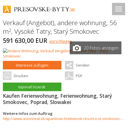
Verkauf (Angebot), andere wohnung, 56
m
,
Vysoké Tatry
,
Starý Smokovec
2
591 630,00 EUR
vorschlagen
20 Fotos anzeigen
Interesse zufügen
Senden
Drucken
PDF
topovať inzerát
Kaufen Ferienwohnung, Ferienwohnung, Starý
Smokovec, Poprad, Slowakei
Weitere Infos zum Auftrag
http://www.astonreal.sk/apartman-hrebienok-resort-ii-st-smokovec-74-m2-odp-dph-751481