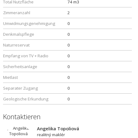
Total Nutzfläche
74 m3
Zimmeranzahl
2
Umwidmungsgenehmigung
0
Denkmalspflege
0
Naturreservat
0
Empfang von TV + Radio
0
Sicherheitsanlage
0
Mietlast
0
Separater Zugang
0
Geologische Erkundung
0
Kontaktieren
Angelika Topoliová
realitný maklér