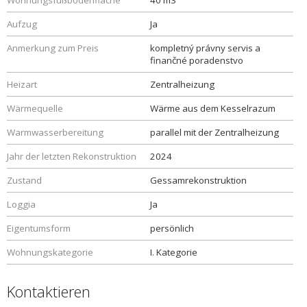
Wohnungsfußbodenfläche
40 m3
Aufzug
Ja
Anmerkung zum Preis
kompletný právny servis a
finančné poradenstvo
Heizart
Zentralheizung
Wärmequelle
Wärme aus dem Kesselrazum
Warmwasserbereitung
parallel mit der Zentralheizung
Jahr der letzten Rekonstruktion
2024
Zustand
Gessamrekonstruktion
Loggia
Ja
Eigentumsform
persönlich
Wohnungskategorie
I. Kategorie
Kontaktieren