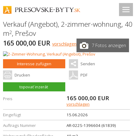
Verkauf (Angebot), 2-zimmer-wohnung, 40
m
,
Prešov
2
165 000,00 EUR
vorschlagen
7 Fotos anzeigen
Interesse zufügen
Senden
Drucken
PDF
topovať inzerát
165 000,00
EUR
Preis
vorschlagen
Eingefügt
15.06.2026
Auftrags Nummer
AR-022S-1396604 (61839)