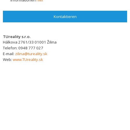
Informationen
hier
Kontaktieren
TUreality s.r.o.
Hálkova 2761/33
01001
Žilina
Telefon:
0948 777 027
E-mail:
zilina@tureality.sk
Web:
www.TUreality.sk