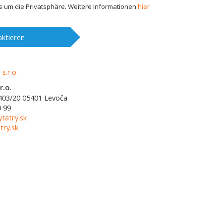
 um die Privatsphäre. Weitere Informationen
hier
ktieren
r.o.
403/20
05401
Levoča
0 99
ytatry.sk
try.sk