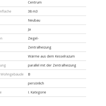
Centrum
fläche
38 m3
Neubau
Ja
en
Ziegel-
Zentralheizung
Wärme aus dem Kesselrazum
tung
parallel mit der Zentralheizung
ür Wohngebäude
B
persönlich
e
I. Kategorie