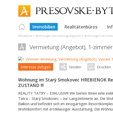
Immobilien
Realitätenbüros
In
>
>
AReality.sk
Wohnungen vermietung (angebot)
Wohnungen vermietun
Vermietung (Angebot), 1-zimme
Interesse zufügen
Senden
Drucken
Wohnung im Starý Smokovec HREBIENOK Re
ZUSTAND !!!
REALITY TATRY – EXKLUSIV!!! Wir bieten Ihnen eine ex
Tatra – Starý Smokovec – zur Langzeitmiete an. Die W
Balkon und befindet sich im einzigartigen Resortkompl
Wohnkomfort mit erstklassiger Ausstattung. Die Wohn