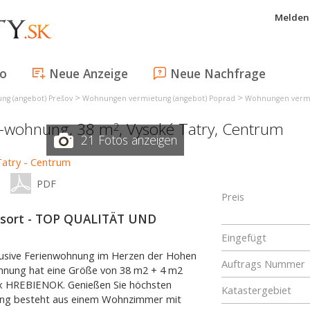
Melden 
fo
Neue Anzeige
Neue Nachfrage
>
>
g (angebot) Prešov
Wohnungen vermietung (angebot) Poprad
Wohnungen vermie
r-wohnung, 38 m
,
Vysoké Tatry
,
Centrum
2
21 Fotos anzeigen
PDF
Preis
sort - TOP QUALITÄT UND
Eingefügt
klusive Ferienwohnung im Herzen der Hohen
Auftrags Nummer
ohnung hat eine Größe von 38 m2 + 4 m2
ex HREBIENOK. Genießen Sie höchsten
Katastergebiet
ung besteht aus einem Wohnzimmer mit