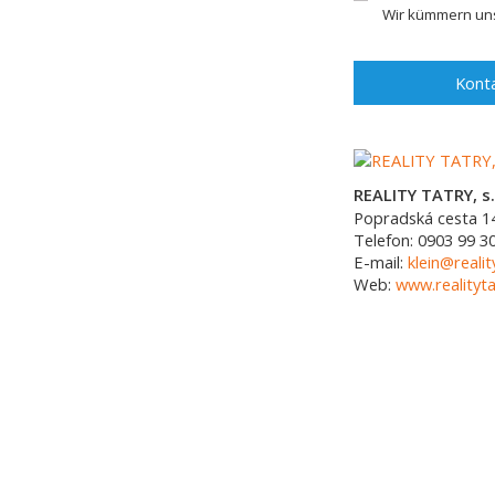
Wir kümmern uns
Konta
REALITY TATRY, s.
Popradská cesta 1
Telefon:
0903 99 3
E-mail:
klein@realit
Web:
www.realityta