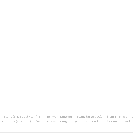
Einraumwohnung vermietung (angebot) Poprad
1-zimmer-wohnung vermietung (angebot) Poprad
4-zimmer-wohnung vermietung (angebot) Poprad
5-zimmer-wohnung und größer vermietung (angebot) Poprad