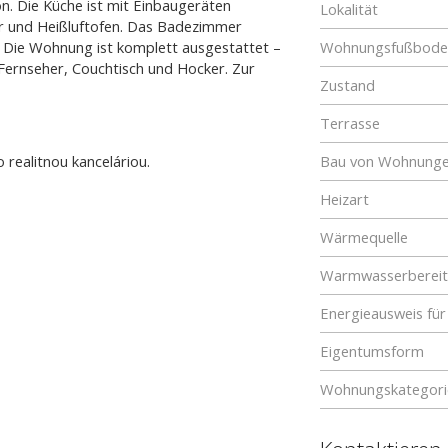
. Die Küche ist mit Einbaugeräten
Lokalität
er und Heißluftofen. Das Badezimmer
Die Wohnung ist komplett ausgestattet –
Wohnungsfußboden
 Fernseher, Couchtisch und Hocker. Zur
Zustand
Terrasse
realitnou kanceláriou.
Bau von Wohnung
Heizart
Wärmequelle
Warmwasserberei
Energieausweis f
Eigentumsform
Wohnungskategori