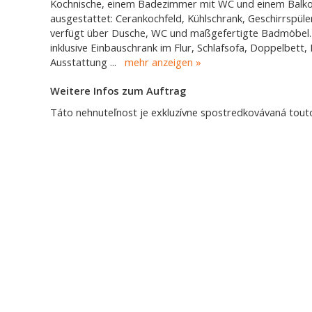
Kochnische, einem Badezimmer mit WC und einem Balkon
ausgestattet: Cerankochfeld, Kühlschrank, Geschirrspül
verfügt über Dusche, WC und maßgefertigte Badmöbel. 
inklusive Einbauschrank im Flur, Schlafsofa, Doppelbett,
Ausstattung
...
mehr anzeigen
Weitere Infos zum Auftrag
Táto nehnuteľnost je exkluzívne spostredkovávaná touto 