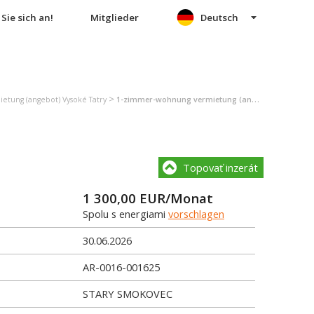
Sie sich an!
Mitglieder
Deutsch
>
tung (angebot) Vysoké Tatry
1-zimmer-wohnung vermietung (angebot) Vysoké Tatry
Topovať inzerát
1 300,00
EUR/Monat
Spolu s energiami
vorschlagen
30.06.2026
AR-0016-001625
STARY SMOKOVEC