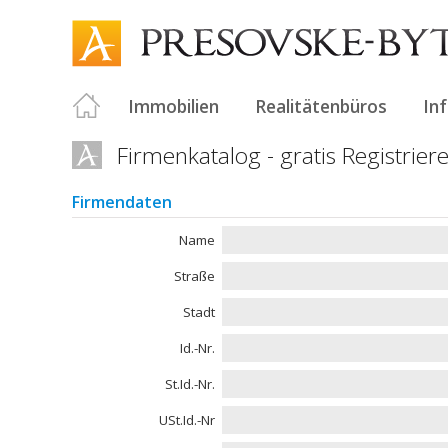
Immobilien
Realitätenbüros
In
Firmenkatalog - gratis Registrier
Firmendaten
Name
Straße
Stadt
Id.-Nr.
St.Id.-Nr.
USt.Id.-Nr