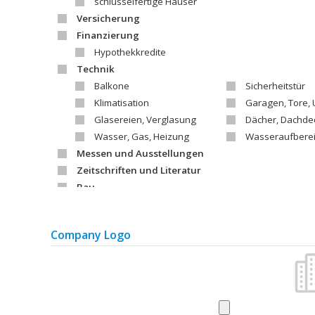
schlüsselfertige Häuser
Versicherung
Finanzierung
Hypothekkredite
Technik
Balkone
Sicherheitstür
Klimatisation
Garagen, Tore
Glasereien, Verglasung
Dächer, Dachde
Wasser, Gas, Heizung
Wasseraufbere
Messen und Ausstellungen
Zeitschriften und Literatur
Bau
Baufirmen
Baumaterialien
Garten
Company Logo
Gartenfirmen
Gartenausstatt
Literatur
Architekten/Projektante
Bau
Garten
Wohndienste