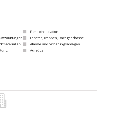
Elektroinstallation
, Umzäunungen
Fenster, Treppen, Dachgeschösse
ckmaterialien
Alarme und Sicherungsanlagen
itung
Aufzüge
Baumaterialien - Hersteller
ung
Gartenzentren, Blumen
Geodätische Arbeiten