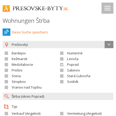
Wohnungen Štrba
Diese Suche speichern
Prešovský
Bardejov
Humenné
Kežmarok
Levoča
Medzilaborce
Poprad
Prešov
Sabinov
Snina
Stará Ľubovňa
Stropkov
Svidník
Vranov nad Topľou
Typ
Verkauf (Angebot)
Vermietung (Angebot)