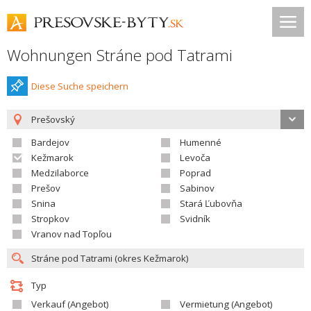
Wohnungen Stráne pod Tatrami
Diese Suche speichern
Prešovský
Bardejov
Humenné
Kežmarok
Levoča
Medzilaborce
Poprad
Prešov
Sabinov
Snina
Stará Ľubovňa
Stropkov
Svidník
Vranov nad Topľou
Typ
Verkauf (Angebot)
Vermietung (Angebot)