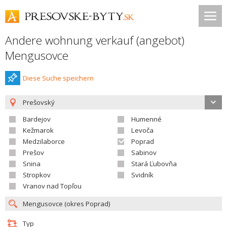
Andere wohnung verkauf (angebot)
Mengusovce
Diese Suche speichern
Prešovský
Bardejov
Humenné
Kežmarok
Levoča
Medzilaborce
Poprad
Prešov
Sabinov
Snina
Stará Ľubovňa
Stropkov
Svidník
Vranov nad Topľou
Typ