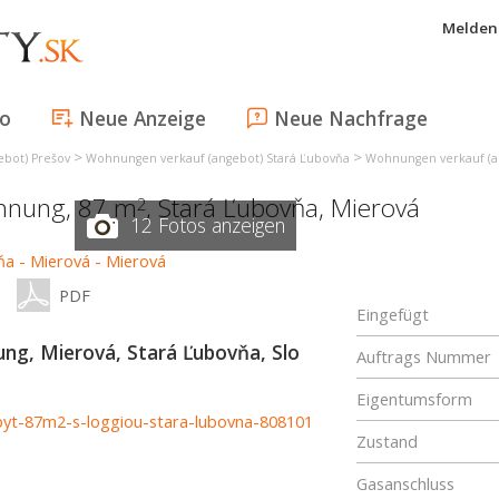
Melden 
fo
Neue Anzeige
Neue Nachfrage
>
>
bot) Prešov
Wohnungen verkauf (angebot) Stará Ľubovňa
Wohnungen verkauf (a
ohnung, 87 m
,
Stará Ľubovňa
,
Mierová
2
12 Fotos anzeigen
PDF
Eingefügt
g, Mierová, Stará Ľubovňa, Slo
Auftrags Nummer
Eigentumsform
-byt-87m2-s-loggiou-stara-lubovna-808101
Zustand
Gasanschluss