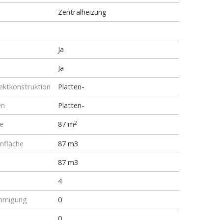
Zentralheizung
Ja
Ja
ktkonstruktion
Platten-
en
Platten-
e
87 m
2
fläche
87 m3
87 m3
4
hmigung
0
0