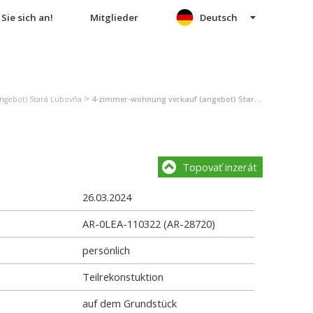
Sie sich an!
Mitglieder
Deutsch
>
ngebot) Stará Ľubovňa
4-zimmer-wohnung verkauf (angebot) Stará Ľubovňa
Topovať inzerát
26.03.2024
AR-0LEA-110322 (AR-28720)
persönlich
Teilrekonstuktion
auf dem Grundstück