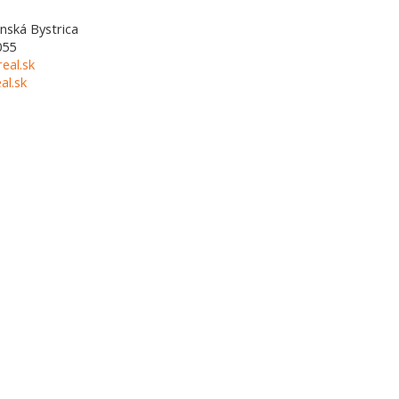
nská Bystrica
055
eal.sk
l.sk