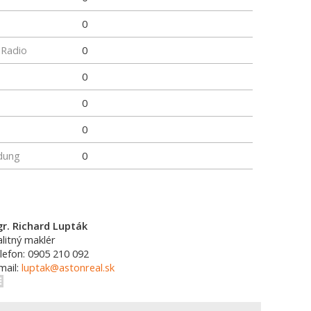
0
 Radio
0
0
0
0
dung
0
r. Richard Lupták
alitný maklér
lefon: 0905 210 092
mail:
luptak@astonreal.sk