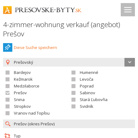
4-zimmer-wohnung verkauf (angebot)
Prešov
Diese Suche speichern
Prešovský
Bardejov
Humenné
Kežmarok
Levoča
Medzilaborce
Poprad
Prešov
Sabinov
Snina
Stará Ľubovňa
Stropkov
Svidník
Vranov nad Topľou
Typ