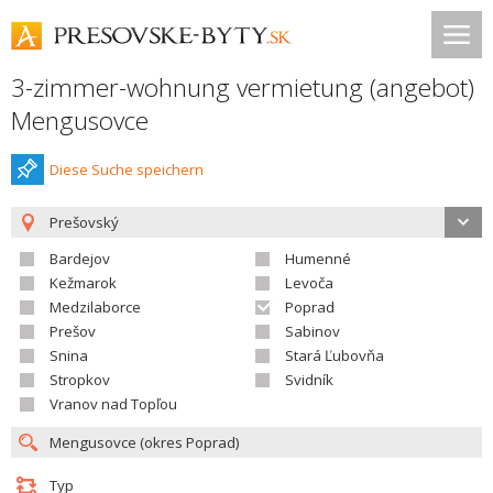
3-zimmer-wohnung vermietung (angebot)
Mengusovce
Diese Suche speichern
Prešovský
Bardejov
Humenné
Kežmarok
Levoča
Medzilaborce
Poprad
Prešov
Sabinov
Snina
Stará Ľubovňa
Stropkov
Svidník
Vranov nad Topľou
Typ