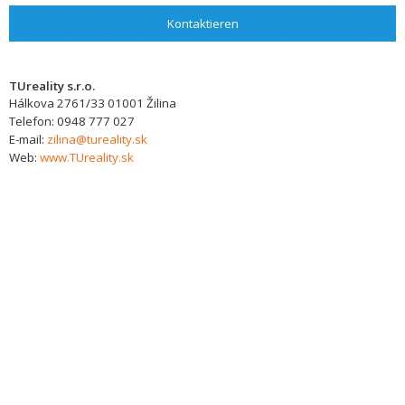
Kontaktieren
TUreality s.r.o.
Hálkova 2761/33
01001
Žilina
Telefon:
0948 777 027
E-mail:
zilina@tureality.sk
Web:
www.TUreality.sk