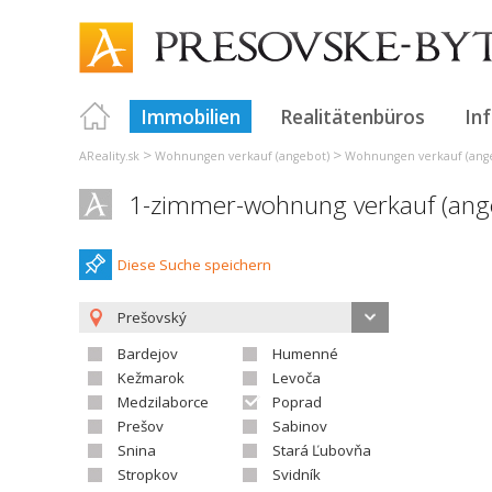
Immobilien
Realitätenbüros
In
>
>
AReality.sk
Wohnungen verkauf (angebot)
Wohnungen verkauf (ange
1-zimmer-wohnung verkauf (ange
Diese Suche speichern
Prešovský
Bardejov
Humenné
Kežmarok
Levoča
Medzilaborce
Poprad
Prešov
Sabinov
Snina
Stará Ľubovňa
Stropkov
Svidník